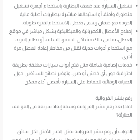
تشغيل السيارة عند ضعف البطارية باستخدام أجهزة تشغيل
متطورة وآمنة، أو استبدالها مباشرة ببطاريات أصلية عالية
الجودة مع ضمان رسمي يغطي الاستخدام لفترة طويلة.
إصلاح الأعطال الكهربائية والميكانيكية بشكل مباشر في موقع
العطل، بما في ذلك مشاكل الدينمو، السلف، أو نظام التبريد،
مع استخدام أدوات حديثة تقلل من مخاطر إعادة العطل مرة
أخرى.
خدمات إضافية شاملة مثل فتح أبواب سيارات مغلقة بطريقة
احترافية دون أي خدش أو ضرر، وتوفير نصائح للسائقين حول
الصيانة الوقائية للحفاظ على السيارة بأفضل أداء ممكن.
رقم بنشر الفروانية
لماذا يعد رقم بنشر الفروانية وسيلة إنقاذ سريعة في المواقف
الطارئة؟
الجواب أن رقم بنشر الفروانية يمثل الخيار الأمثل لكل سائق
يبحث عن استجابة فورية عند تعطل سيارته في أي مكان، فهو