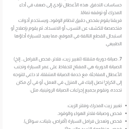
حساسات التدفق. هذه الأعطال تؤدي إلى ضعف في أداء
المحرك أو توقفه تمامًا.
فريقنا يقوم بفحص دقيق لنظام الوقود، ويستخدم أدوات
متخصصة للكشف عن التسرب أو الانسداد، ثم يقوم بإصلاح أو
استبدال القطع التالفة في الموقع، مما يعيد للسيارة أداؤها
الطبيعي.
7.
صيانة دورية متنقلة (تغيير زيت، فلاتر، فحص الفرامل… إلخ)
الصيانة الدورية هي المفتاح للحفاظ على عمر السيارة وتجنب
الأعطال المفاجئة. مع خدمة الصيانة المتنقلة، لا داعي للتوجه
إلى الكراج! نصل إليك في المنزل، في العمل، أو في أي مكان
تحدده، ونقوم بجميع إجراءات الصيانة الروتينية، مثل:
تغيير زيت المحرك وفلتر الزيت.
فحص وصيانة فلاتر الهواء والوقود.
فحص وتعديل فرامل السيارة (أقراص، بليتات، سوائل).
فحص منظومة التبريد والسوائل.