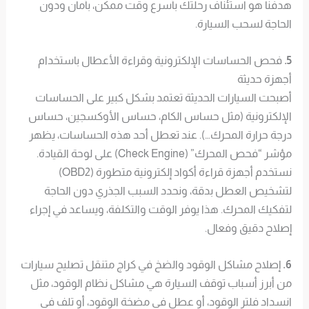
هدفنا هو استئناف رحلتك بأسرع وقت ممكن، بأمان ودون
الحاجة لسحب السيارة.
5.
فحص الحساسات الإلكترونية وقراءة الأعطال باستخدام
أجهزة حديثة
أصبحت السيارات الحديثة تعتمد بشكل كبير على الحساسات
الإلكترونية (مثل حساس الكام، حساس الأوكسجين، حساس
درجة حرارة المحرك…). عند تعطل أحد هذه الحساسات، يظهر
مؤشر “فحص المحرك” (Check Engine) على لوحة القيادة.
نستخدم أجهزة قراءة أكواد إلكترونية متطورة (OBD2)
لتشخيص العطل بدقة، ونحدد السبب الجذري دون الحاجة
لتفكيك المحرك. هذا يوفر الوقت والتكلفة، ويساعد في إجراء
إصلاح دقيق وفعال.
6.
إصلاح مشاكل الوقود والضخ في كراج متنقل تصليح سيارات
من أبرز أسباب توقف السيارة هي مشاكل نظام الوقود، مثل
انسداد فلتر الوقود، أو عطل في مضخة الوقود، أو تلف في