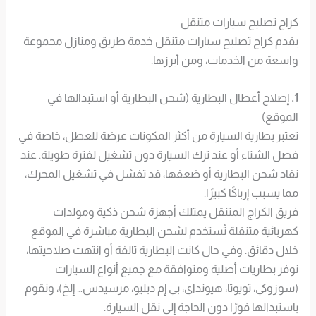
كراج تصليح سيارات متنقل
يقدم كراج تصليح سيارات متنقل خدمة طريق ومنازل مجموعة
واسعة من الخدمات، ومن أبرزها:
1.
إصلاح أعطال البطارية (شحن البطارية أو استبدالها في
الموقع)
تعتبر بطارية السيارة من أكثر المكونات عرضة للعطل، خاصة في
فصل الشتاء أو عند ترك السيارة دون تشغيل لفترة طويلة. عند
نفاد شحن البطارية أو ضعفها، قد تفشل في تشغيل المحرك،
مما يسبب إرباكًا كبيرًا.
فريق الكراج المتنقل يمتلك أجهزة شحن ذكية ومولدات
كهربائية متنقلة تُستخدم لشحن البطارية مباشرة في الموقع
خلال دقائق. وفي حال كانت البطارية تالفة أو انتهت صلاحيتها،
نوفر بطاريات أصلية ومتوافقة مع جميع أنواع السيارات
(سوزوكي، تويوتا، هيونداي، بي إم دبليو، مرسيدس… إلخ)، ونقوم
باستبدالها فورًا دون الحاجة إلى نقل السيارة.