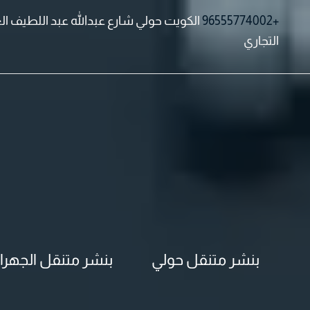
خطي
+96555774002
الكويت حولي شارع عبدالله عبد اللطيف ا
لى
التجاري
لمحتوى
بنشر متنقل حولي
بنشر متنقل الجهرا